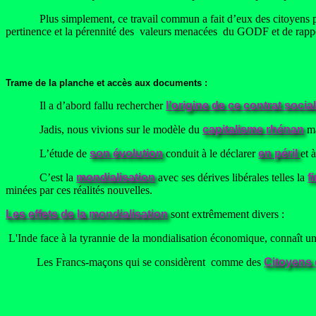
Plus simplement, ce travail commun a fait d’eux des citoyens plus écl
pertinence et la pérennité des valeurs menacées du GODF et de rappe
Trame de la planche et accès aux documents :
Il a d’abord fallu rechercher
l’origine de ce contrat social
Jadis, nous vivions sur le modèle du
capitalisme rhénan
ma
L’étude de
son évolution
conduit à le déclarer
en péril
et 
C’est la
mondialisation
avec ses dérives libérales telles la
f
minées par ces réalités nouvelles.
Les effets de la mondialisation
sont extrêmement divers :
L'Inde face à la tyrannie de la mondialisation économique, connaît un
Les Francs-maçons qui se considèrent comme des
Citoyens