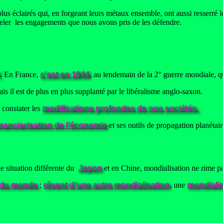
airés qui, en forgeant leurs métaux ensemble, ont aussi resserré les l
ler les engagements que nous avons pris de les défendre.
. En France,
c'est en 1944
, au lendemain de la 2° guerre mondiale, qu
is il est de plus en plus supplanté par le libéralisme anglo-saxon.
à constater les
modifications profondes de nos sociétés.
inanciarisation de l’économie
et ses outils de propagation planétaire
e situation différente du
Japon
et en Chine, mondialisation ne rime pa
 du monde
;
rêvent d’une autre mondialisation
,
une
mondiali